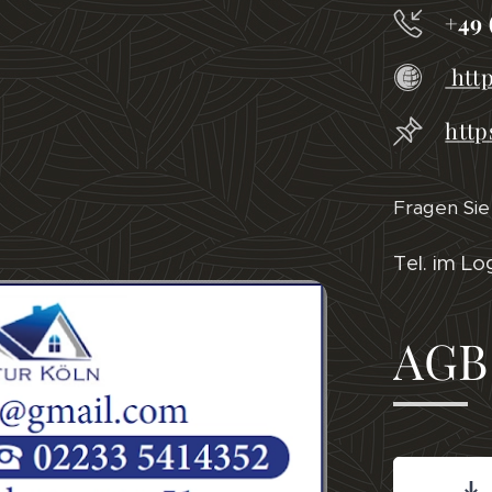
+49 
http
http
Fragen Si
Tel. im L
AG