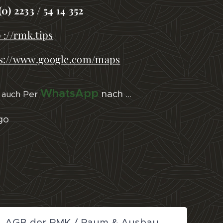
(0) 2233 / 54 14 352
 ://rmk.tips
s://www.google.com/maps
WhatsApp
nach ...
e auch Per
ogo
B
AGB der RMK / Raum & Ausbau