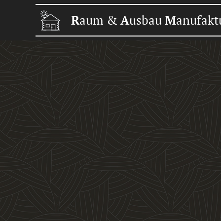
R
aum &
A
usbau
M
anufakt