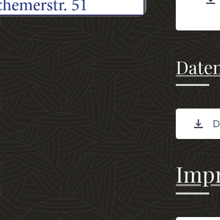
Date
D
Imp