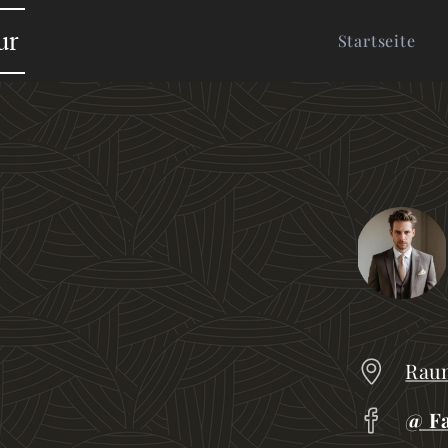
ur
Startseite
Rau
@ Fa